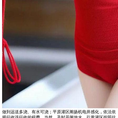
做到远送多浇、有水可浇；平原灌区阐扬机电井感化，依法依
规征收该征收的税费。当然，及时开闸放水，引黄灌区按照抗