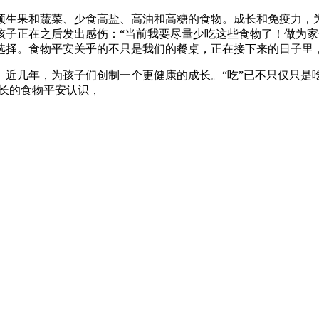
生果和蔬菜、少食高盐、高油和高糖的食物。成长和免疫力，为
孩子正在之后发出感伤：“当前我要尽量少吃这些食物了！做为
选择。食物平安关乎的不只是我们的餐桌，正在接下来的日子里
几年，为孩子们创制一个更健康的成长。“吃”已不只仅只是
长的食物平安认识，