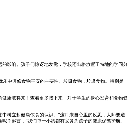
的影响。孩子们惊讶地发觉，学校还出格放置了特地的学问分
在玩乐中进修食物平安的主要性。垃圾食物，垃圾食物。特别是
健康取将来！查看更多接下来，对于学生的身心发育和食物健
中树立起健康饮食的认识。”这种来自心里的反思，大师要避
险呢？起首，”我们每一小我都有义务为孩子的健康保驾护航。