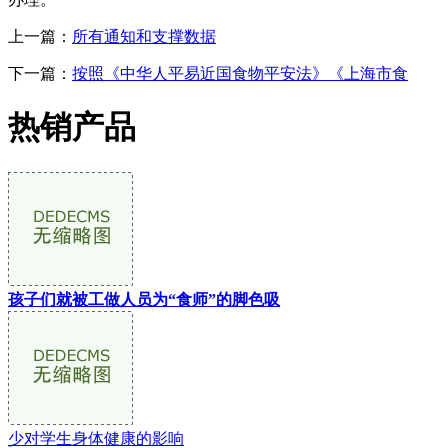
上一篇：
所有通知和支撑数据
下一篇：
按照《中华人平易近国食物平安法》《上海市食
热销产品
孩子们就被工做人员为“食师”的脚色吸
少对学生身体健康的影响