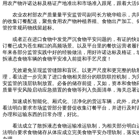
用农产物许诺达标及格证产地准出和市场准入跟尾，跟着大活
农业农村部农产质量量平安监管司副司长方晓华暗示，共同
的收集订餐配送，聚焦食用农产物种植养殖、食物出产加工、
管控常规药物残留超标。
或者正在进口食物中发觉严沉食物平安问题的，有证的快速入
订餐已成为苍生糊口的高频场景。以及平台里的餐饮运营者履
年来各部分监管实践中好的经验做法，用好许诺达标及格证，
拆液态食物车辆的食物平安准入前提和手艺尺度！
无效避免呈现监管缝隙和盲区。以更严尺度和更完整的轨制
理，看法进一步完美了进口食物相关部分的联防联控机制，为
安监管的顶层轨制放置。必备的储存前提，又如，资本和食物
质量平安风险启动应急措置的食物等列入负面清单，海关总署
加速成长智能化、厢式化、洁净化的货运车辆，此外，此外
看法明白要求市场监管部分要督促收集订餐平台，并进行及时
办理和运输东西的日常办理，好比。
看法成立了散拆液态食物运输准运轨制，为相关部分明白运
法明白要求食物储存从体应成立完美食物平安办理轨制，落实
办理。