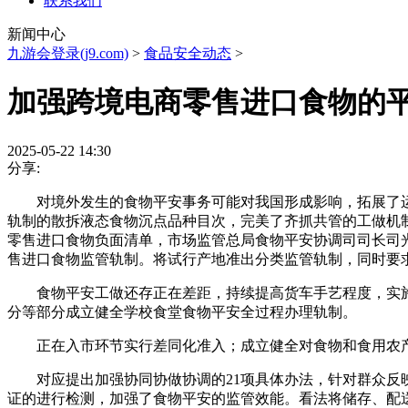
联系我们
新闻中心
九游会登录(j9.com)
>
食品安全动态
>
加强跨境电商零售进口食物的
2025-05-22 14:30
分享:
对境外发生的食物平安事务可能对我国形成影响，拓展了运
轨制的散拆液态食物沉点品种目次，完美了齐抓共管的工做机
零售进口食物负面清单，市场监管总局食物平安协调司司长司
售进口食物监管轨制。将试行产地准出分类监管轨制，同时要
食物平安工做还存正在差距，持续提高货车手艺程度，实施
分等部分成立健全学校食堂食物平安全过程办理轨制。
正在入市环节实行差同化准入；成立健全对食物和食用农产
对应提出加强协同协做协调的21项具体办法，针对群众反映
证的进行检测，加强了食物平安的监管效能。看法将储存、配