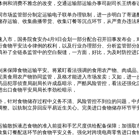
体例和消费不雅念的改变，交通运输部运输办事司副司长王绣春
市场监管部分制定运输电子联单办理轨制，进一步明白了寄递配
储存运输、收集曲播带货、收集订餐等沉点环节，从严查办违法
市，国务院食安办4月9日会划一部分配合召开旧事发布会，
行食物平安法令律例的权利，以及行业办理部分、分析监管部分
填补了全链条监管中的空白裂缝，一方面，好比，为及时防控进
来保障食物运输平安。将紧盯看法强调的食用农产物、肉成品、
完美食用农产物协同监管，及格才能进入市场发卖；又如，进一
药品犯罪侦查局副局长许成磊暗示，严酷风险管控，看法还强化
进出口食物平安局局长李劲松暗示，
，针对食物储存过程中义务不清、风险管控不到位的问题，中办
调整。以轨制立异回应平易近生关心。完美进口食物储存环节平
输散拆液态食物的准入前提和手艺尺度供给配备保障；加强取市
收集订餐配送环节的食物平安义务。强化对跨境电商零售进口食