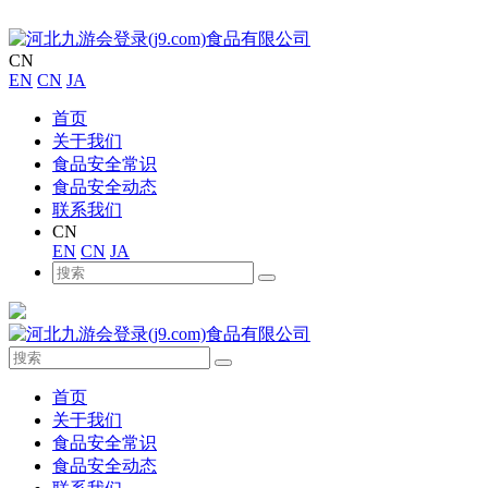
CN
EN
CN
JA
首页
关于我们
食品安全常识
食品安全动态
联系我们
CN
EN
CN
JA
首页
关于我们
食品安全常识
食品安全动态